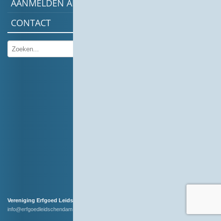
AANMELDEN ALS NIEUW LID
Terug
CONTACT
naar
overzicht
Vereniging Erfgoed Leidschendam
info@erfgoedleidschendam.nl