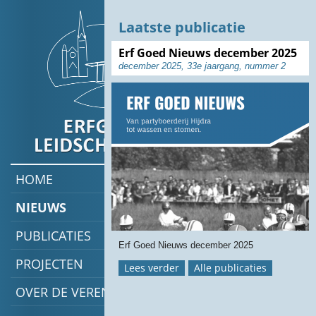
Laatste publicatie
6
Erf Goed Nieuws december 2025
augustus
december 2025, 33e jaargang, nummer 2
2019
Nieuwsbrief
Museum
Engelandvaa
Via
HOME
deze
link
NIEUWS
is
de
PUBLICATIES
nieuwsbrief
Erf Goed Nieuws december 2025
te
PROJECTEN
Lees verder
Alle publicaties
vinden.
OVER DE VERENIGING