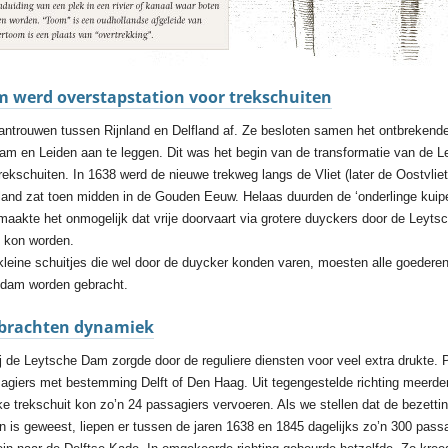
 werd overstapstation voor trekschuiten
trouwen tussen Rijnland en Delfland af. Ze besloten samen het ontbrekende
m en Leiden aan te leggen. Dit was het begin van de transformatie van de 
rekschuiten. In 1638 werd de nieuwe trekweg langs de Vliet (later de Oostvliet
and zat toen midden in de Gouden Eeuw. Helaas duurden de ‘onderlinge kuipe
 maakte het onmogelijk dat vrije doorvaart via grotere duyckers door de Leyt
d kon worden.
kleine schuitjes die wel door de duycker konden varen, moesten alle goedere
 dam worden gebracht.
s brachten dynamiek
ij de Leytsche Dam zorgde door de reguliere diensten voor veel extra drukte. 
agiers met bestemming Delft of Den Haag. Uit tegengestelde richting meerde
e trekschuit kon zo’n 24 passagiers vervoeren. Als we stellen dat de bezettin
 is geweest, liepen er tussen de jaren 1638 en 1845 dagelijks zo’n 300 pass