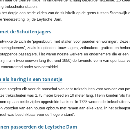
ein naar de Delftse Kade. In omgekeerde richting gebeurde hetzelfde. Zo kr
vig trekschuitenstation.
n het dorpje aan beide zijden van de sluiskolk op de grens tussen Stompwijk 
e ‘nederzetting’ bij de Leytsche Dam.
 met de Schuitenjagers
ntwikkelde zich de ‘jagersbuurt’ met stallen voor paarden en woningen. Dez
neringdoeners’, zoals kooplieden, touwslagers, zeilmakers, grutters en herber
stappende passagiers. Het waren noeste werkers en ondernemers die er een
 zijn ruim twee eeuwen lang (tot rond 1850) de favoriete vorm van openbaar v
concurrerend ander vervoermiddel.
 als haring in een tonnetje
iden zorgden elk voor de aanschaf van acht trekschuiten voor vervoer van pa
e trekschuiten was 1,75 meter breed en 10 meter lang. Hierin konden ‘als har
en op aan beide zijden opgestelde banken. In 1728 werden de trekschuiten 
n voorzien van een houten opbouw met ramen aan elke kant. In het scheepsr
 roef was beschikbaar voor de ‘hogere stand’.
nen passeerden de Leytsche Dam