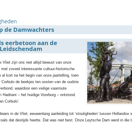
gheden
p de Damwachters
ls eerbetoon aan de
n Leidschendam
e Vliet zijn ons niet altijd bewust van onze
 met zoveel interessante cultuur-historische
l kort na het begin van onze jaartelling, toen
 Corbulo de beekjes ten oosten van de oudste
verbond, waardoor een veilige vaarroute
 Hadriani – het huidige Voorburg – ontstond.
an Corbulo’.
ars in de Vliet, eeuwenlang aanleiding tot ‘stoutigheden’ tussen Hollandse st
oals dat destijds heette. Dat was niet best. Onze Leytsche Dam werd in die ti