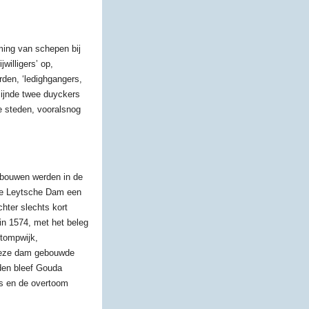
ming van schepen bij
willigers’ op,
den, ‘ledighgangers,
zijnde twee duyckers
e steden, vooralsnog
ebouwen werden in de
 de Leytsche Dam een
hter slechts kort
 in 1574, met het beleg
Stompwijk,
deze dam gebouwde
rden bleef Gouda
rs en de overtoom