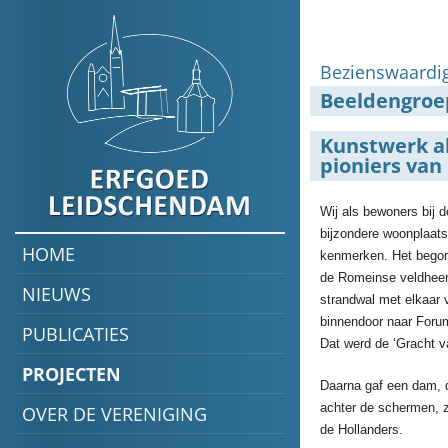
Bezienswaardi
Beeldengroe
Kunstwerk a
pioniers va
Wij als bewoners bij d
bijzondere woonplaats
HOME
kenmerken. Het begon a
de Romeinse veldheer
NIEUWS
strandwal met elkaar 
binnendoor naar Forum
PUBLICATIES
Dat werd de ‘Gracht v
PROJECTEN
Daarna gaf een dam, dw
achter de schermen, z
OVER DE VERENIGING
de Hollanders.