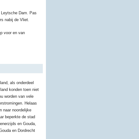
 de Leytsche Dam. Pas
 nabij de Vliet.
ep voor en van
and, als onderdeel
lland konden toen niet
ou worden van vele
erstromingen. Helaas
n naar noordelijke
ar beperkte de stad
 enerzijds en Gouda,
 Gouda en Dordrecht