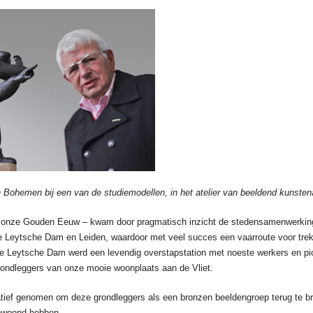
an Bohemen bij een van de studiemodellen, in het atelier van beeldend kunste
 onze Gouden Eeuw – kwam door pragmatisch inzicht de stedensamenwerking
 Leytsche Dam en Leiden, waardoor met veel succes een vaarroute voor trek
e Leytsche Dam werd een levendig overstapstation met noeste werkers en pion
rondleggers van onze mooie woonplaats aan de Vliet.
atief genomen om deze grondleggers als een bronzen beeldengroep terug te b
gewoond hebben.