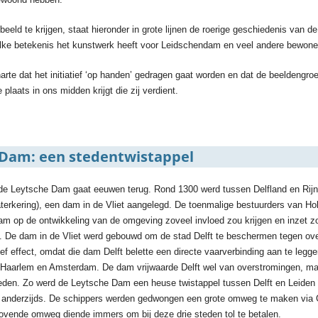
eeld te krijgen, staat hieronder in grote lijnen de roerige geschiedenis van
elke betekenis het kunstwerk heeft voor Leidschendam en veel andere bewoners
arte dat het initiatief ‘op handen’ gedragen gaat worden en dat de beeldengro
laats in ons midden krijgt die zij verdient.
 Dam: een stedentwistappel
de Leytsche Dam gaat eeuwen terug. Rond 1300 werd tussen Delfland en Rijnl
aterkering), een dam in de Vliet aangelegd. De toenmalige bestuurders van Ho
m op de ontwikkeling van de omgeving zoveel invloed zou krijgen en inzet z
n. De dam in de Vliet werd gebouwd om de stad Delft te beschermen tegen ov
ef effect, omdat die dam Delft belette een directe vaarverbinding aan te legge
, Haarlem en Amsterdam. De dam vrijwaarde Delft wel van overstromingen, ma
heden. Zo werd de Leytsche Dam een heuse twistappel tussen Delft en Leiden
 anderzijds. De schippers werden gedwongen een grote omweg te maken via
rovende omweg diende immers om bij deze drie steden tol te betalen.