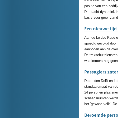
Kade over het Sluispl
positie van een bedrij
Dit bracht dynamiek i
basis voor groei van d
Een nieuwe tijd
Aan de Leidse Kade o
spoedig gevolgd door ‘
aanboden aan de over
De trekschuitdiensten
was immers nog geen 
Passagiers zaten
De steden Delft en Le
standaardmaat van dez
24 personen plaatsnem
scheepsruimten werde
het ‘gewone volk’. De
Beroemde perso