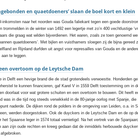
agebonden en quaetdoeners’ slaan de boel kort en klein
tol-inkomsten naar het noorden was Gouda faliekant tegen een goede doorstro
trommelden in de winter van 1492 een legertje met zo’n 400 vechtlustige ‘vrij
ars die graag wat wilden bijverdienen. Het waren, zoals ze toen genoemd wer
nnen quaetdoeners’. Met bijlen en vuisthamers sloegen zij de bijna gereed 
lfland en Rijnland durfden uit angst voor represailles van Gouda en de ander
 aan te leggen.
- een overtoom op de Leytsche Dam
 in Delft een hevige brand die de stad grotendeels verwoestte. Honderden g
erstel te kunnen financieren, gaf Karel V in 1559 Delft toestemming om in
n doorlaat voor wat grotere schuiten en een overtoom te bouwen. Dit heeft ec
d was in die tijd nog steeds verwikkeld in de 80-jarige oorlog met Spanje, die
tepunt naderde. De dijken rond de polders in de omgeving van Leiden, o.a. in 
een, werden doorgestoken. Ook de duyckers in de Leytsche Dam en de op 
 het Spaanse leger in 1574 totaal vernietigd. Na het vertrek van de Spanjaa
n aan zijn oude rechten en kreeg gedaan dat de inmiddels herbouwde duycke
afgebroken.