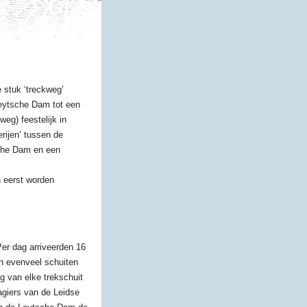
 stuk ‘treckweg’
Leytsche Dam tot een
weg) feestelijk in
rijen’ tussen de
sche Dam en een
n eerst worden
Per dag arriveerden 16
n evenveel schuiten
g van elke trekschuit
agiers van de Leidse