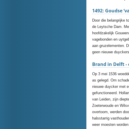
1492: Goudse ‘v
Door die belangrijke 
de Leytsche Dam. Men 
hoofdzakelijk Gouwena
vagebonden en uytgeba
aan gruzelementen. De
geen nieuwe duyckers
Brand in Delft 
Op 3 mei 1536 woedde
as gelegd. Om schadeh
nieuwe duycker met ee
gefunctioneerd. Hollan
van Leiden, zijn diep
Zoeterwoude en Wilsv
overtoom, werden door
halsstarrig vasthoude
weer moesten worden 