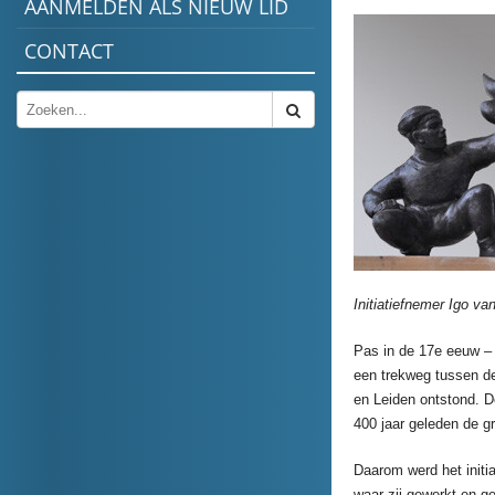
AANMELDEN ALS NIEUW LID
CONTACT
Initiatiefnemer Igo v
Pas in de 17e eeuw –
een trekweg tussen de
en Leiden ontstond. D
400 jaar geleden de g
Daarom werd het initi
waar zij gewerkt en 