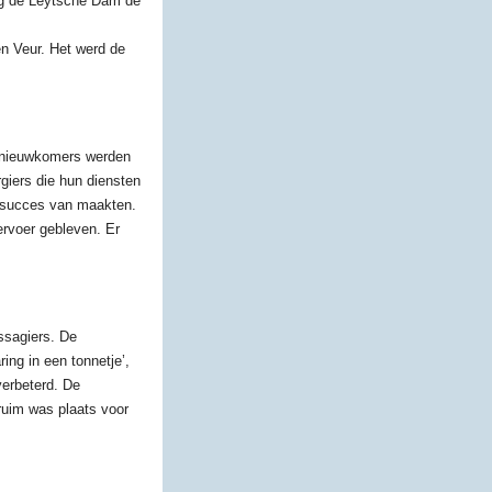
eeg de Leytsche Dam de
en Veur. Het werd de
e nieuwkomers werden
giers die hun diensten
 succes van maakten.
ervoer gebleven. Er
ssagiers. De
ing in een tonnetje’,
verbeterd. De
uim was plaats voor