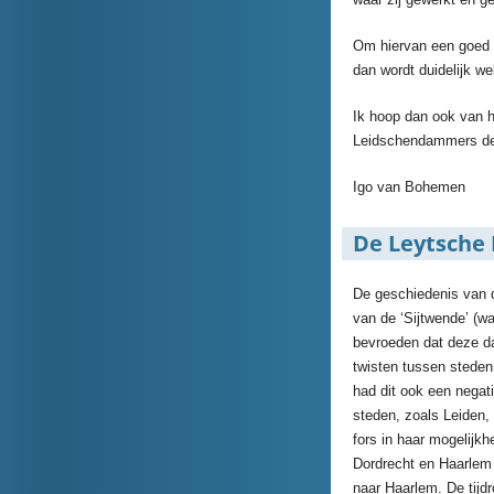
Om hiervan een goed b
dan wordt duidelijk w
Ik hoop dan ook van h
Leidschendammers de p
Igo van Bohemen
De Leytsche
De geschiedenis van 
van de ‘Sijtwende’ (w
bevroeden dat deze da
twisten tussen stede
had dit ook een negati
steden, zoals Leiden
fors in haar mogelijk
Dordrecht en Haarlem
naar Haarlem. De tijd