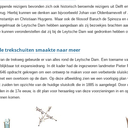
ppende reizigers bevonden zich ook historisch beroemde reizigers uit Delft 
ug. Hierbij kunnen we denken aan bijvoorbeeld Johan van Oldenbarnevelt of
stantijn en Christiaan Huygens. Maar ook de filosoof Baruch de Spinoza en 
regelmaat de Leytsche Dam hebben aangedaan als zij bezoekjes brachten aan
 kunnen veronderstellen dat zij bij de Leytsche Dam wat gedronken hebben of
de trekschuiten smaakte naar meer
 van de trekweg gebeurde er van alles rond de Leytsche Dam. Een toename va
blijkbaar tot expansiedrang. In dit kader had de ingezworen landmeter Pieter 
 1646 opdracht gekregen om een ontwerp te maken voor een verbeterde sluisk
 met een overtoom op de dam. Op deze afbeelding zien we een voorlopig plan 
t zuiden ten opzichte van de huidige sluiskolk die in 1885 is aangelegd. Door
den in de 17e eeuw, is dit plan voor heraanleg van deze voorzieningen in en
kunnen komen.