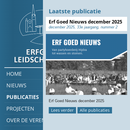
Laatste publicatie
Uitgave:
Erf Goed Nieuws december 2025
augustus
december 2025, 33e jaargang, nummer 2
2022,
jaargang
30,
nummer
1
Erf
HOME
Goed
Nieuws
NIEUWS
augustus
2022
PUBLICATIES
Erf Goed Nieuws december 2025
PROJECTEN
Een
Lees verder
Alle publicaties
terugblik
OVER DE VERENIGING
op
30